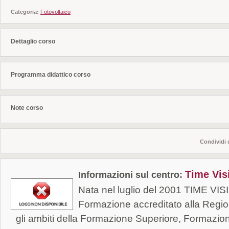
Ingegneri
Categoria:
Fotovoltaico
Architetti
Geologi
Dettaglio corso
Sede del corso:
Programma didattico corso
Associazione Time Vision – via Tavernola, 6-8, C
(NA)
Note corso
Durata e date
Data inizio iscrizioni 04 luglio 2011
Condividi 
Durata 300 ore
Time Vis
Informazioni sul centro:
Partnership:
Nata nel luglio del 2001 TIME VIS
Il corso è realizzato in collaborazione con il DET
Formazione accreditato alla Reg
Energetica, Termofluidodinamica Applicata e Con
gli ambiti della Formazione Superiore, Formazio
dell’Università “Federico II” di Napoli, che curerà 