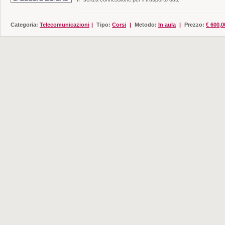
Categoria:
Telecomunicazioni
|
Tipo:
Corsi
|
Metodo:
In aula
|
Prezzo:
€ 600,0