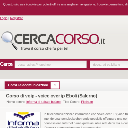
Questo sito usa i cookie per poterti offrire una migliore navigazione. I cookie permettono d
Login
|
Registrati
Corsi Telecomunicazioni
1
Corso di voip - voice over ip Eboli (Salerno)
Nome centro:
Informa di sabato bufano
|
Tipo Centro:
Platinum
In telecomunicazioni e informatica con Voice over IP (Voce tra
intende una tecnologia che rende possibile effettuare una co
connessione Internet o una qualsiasi altra rete dedicata a com
IP senza connessione per il trasporto dati.