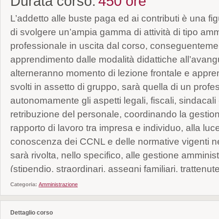
Durata corso:
450 ore
L’addetto alle buste paga ed ai contributi è una fi
di svolgere un’ampia gamma di attività di tipo ammi
professionale in uscita dal corso, conseguenteme
apprendimento dalle modalità didattiche all’avangu
alterneranno momento di lezione frontale e apprend
svolti in assetto di gruppo, sarà quella di un profe
autonomamente gli aspetti legali, fiscali, sindacali e
retribuzione del personale, coordinando la gestione 
rapporto di lavoro tra impresa e individuo, alla luc
conoscenza dei CCNL e delle normative vigenti ne
sarà rivolta, nello specifico, alle gestione amminist
(stipendio, straordinari, assegni familiari, trattenute
L’addetto alle paghe e contributi sarà in grado, inol
Categoria:
Amministrazione
dei libri obbligatori secondo le leggi vigenti (libro p
verificare l’esattezza contabile degli stipendi, n
Dettaglio corso