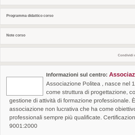
legati alle fasi di uscita del personale che lascia 
i limiti di età, determinandone le liquidazioni, ossi
Programma didattico corso
Rapporto) e le indennità per il calcolo della pensi
all’interno delle attività formative, verrà rivolta all
Note corso
alla gestione del personale e dei software di Office
conoscenza della lingua inglese e al potenziament
individuali utili nella gestione del ruolo professi
Condividi 
efficace, problem solving ecc.)
Associaz
Informazioni sul centro:
Associazione Politea , nasce nel 
come struttura di progettazione, 
gestione di attività di formazione professionale. 
associazione non lucrativa che ha come obiettivo
professionali sempre più qualificate. Certificaz
9001:2000