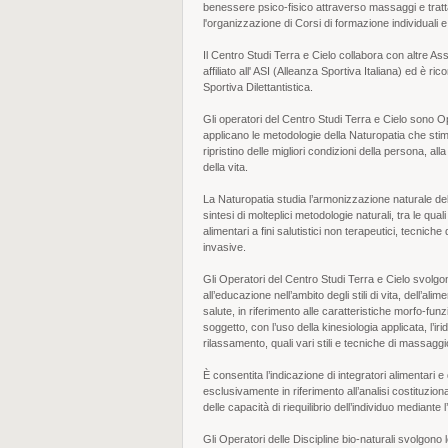
benessere psico-fisico attraverso massaggi e trat
l'organizzazione di Corsi di formazione individuali e 
Il Centro Studi Terra e Cielo collabora con altre As
affiliato all' ASI (Alleanza Sportiva Italiana) ed è 
Sportiva Dilettantistica.
Gli operatori del Centro Studi Terra e Cielo sono Op
applicano le metodologie della Naturopatia che stimo
ripristino delle migliori condizioni della persona, all
della vita.
La Naturopatia studia l’armonizzazione naturale dell
sintesi di molteplici metodologie naturali, tra le qua
alimentari a fini salutistici non terapeutici, tecniche
invasive.
Gli Operatori del Centro Studi Terra e Cielo svolgon
all’educazione nell’ambito degli stili di vita, dell’al
salute, in riferimento alle caratteristiche morfo-funzi
soggetto, con l’uso della kinesiologia applicata, l’i
rilassamento, quali vari stili e tecniche di massagg
È consentita l’indicazione di integratori alimentari e 
esclusivamente in riferimento all’analisi costituziona
delle capacità di riequilibrio dell’individuo mediante 
Gli Operatori delle Discipline bio-naturali svolgono l