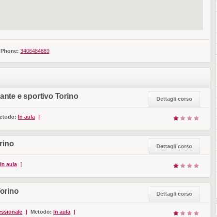
Phone:
3406484889
ante e sportivo Torino
Dettagli corso
etodo:
In aula
|
rino
Dettagli corso
In aula
|
Torino
Dettagli corso
ssionale
|
Metodo:
In aula
|