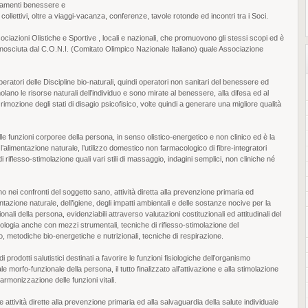
tamenti benessere e
collettivi, oltre a viaggi-vacanza, conferenze, tavole rotonde ed incontri tra i Soci.
sociazioni Olistiche e Sportive , locali e nazionali, che promuovono gli stessi scopi ed è
riconosciuta dal C.O.N.I. (Comitato Olimpico Nazionale Italiano) quale Associazione
eratori delle Discipline bio-naturali, quindi operatori non sanitari del benessere ed
lano le risorse naturali dell’individuo e sono mirate al benessere, alla difesa ed al
a rimozione degli stati di disagio psicofisico, volte quindi a generare una migliore qualità
e funzioni corporee della persona, in senso olistico-energetico e non clinico ed è la
li l’alimentazione naturale, l’utilizzo domestico non farmacologico di fibre-integratori
 di riflesso-stimolazione quali vari stili di massaggio, indagini semplici, non cliniche né
o nei confronti del soggetto sano, attività diretta alla prevenzione primaria ed
imentazione naturale, dell’igiene, degli impatti ambientali e delle sostanze nocive per la
onali della persona, evidenziabili attraverso valutazioni costituzionali ed attitudinali del
ridologia anche con mezzi strumentali, tecniche di riflesso-stimolazione del
io, metodiche bio-energetiche e nutrizionali, tecniche di respirazione.
di prodotti salutistici destinati a favorire le funzioni fisiologiche dell’organismo
le morfo-funzionale della persona, il tutto finalizzato all’attivazione e alla stimolazione
l’armonizzazione delle funzioni vitali.
e attività dirette alla prevenzione primaria ed alla salvaguardia della salute individuale