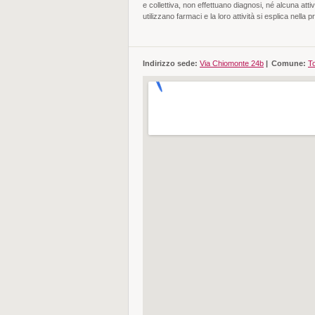
e collettiva, non effettuano diagnosi, né alcuna atti
utilizzano farmaci e la loro attività si esplica nel
Indirizzo sede:
Via Chiomonte 24b
|
Comune:
To