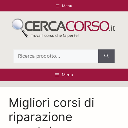
Vai
Menu
al
contenuto
Ricerca
per:
Menu
Migliori corsi di
riparazione